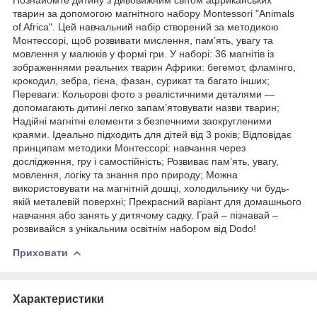
тварин за допомогою магнітного набору Montessori "Animals
of Africa". Цей навчальний набір створений за методикою
Монтессорі, щоб розвивати мислення, пам’ять, увагу та
мовлення у малюків у формі гри. У наборі: 36 магнітів із
зображеннями реальних тварин Африки: бегемот, фламінго,
крокодил, зебра, гієна, фазан, сурикат та багато інших;
Переваги: Кольорові фото з реалістичними деталями —
допомагають дитині легко запам’ятовувати назви тварин;
Надійні магнітні елементи з безпечними заокругленими
краями. Ідеально підходить для дітей від 3 років; Відповідає
принципам методики Монтессорі: навчання через
дослідження, гру і самостійність; Розвиває пам’ять, увагу,
мовлення, логіку та знання про природу; Можна
використовувати на магнітній дошці, холодильнику чи будь-
якій металевій поверхні; Прекрасний варіант для домашнього
навчання або занять у дитячому садку. Грай – пізнавай –
розвивайся з унікальним освітнім набором від Dodo!
Приховати
Характеристики