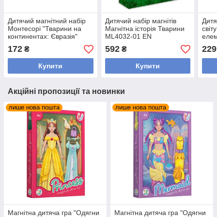
Дитячий магнітний набір
Дитячий набір магнітів
Дитя
Монтесорі "Тварини на
Магнітна історія Тварини
світ
континентах: Євразія"
ML4032-01 EN
елем
200285, 36 елементів
172
592
229
₴
₴
Купити
Купити
Акційні пропозиції та новинки
лише нова пошта
лише нова пошта
Магнітна дитяча гра "Одягни
Магнітна дитяча гра "Одягни