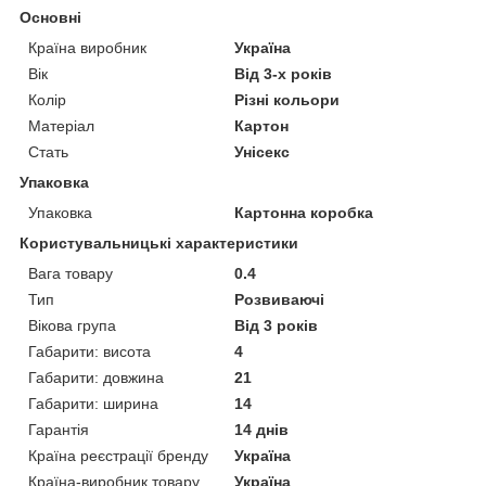
Основні
Країна виробник
Україна
Вік
Від 3-х років
Колір
Різні кольори
Матеріал
Картон
Стать
Унісекс
Упаковка
Упаковка
Картонна коробка
Користувальницькі характеристики
Вага товару
0.4
Тип
Розвиваючі
Вікова група
Від 3 років
Габарити: висота
4
Габарити: довжина
21
Габарити: ширина
14
Гарантія
14 днів
Країна реєстрації бренду
Україна
Країна-виробник товару
Україна