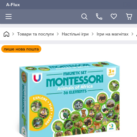
A-Flux
Товари та послуги
Настільні ігри
Ігри на магнітах
лише нова пошта