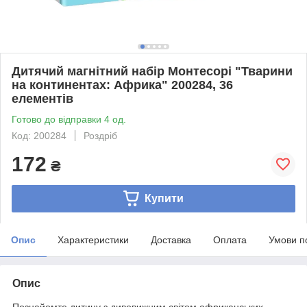
Дитячий магнітний набір Монтесорі "Тварини
на континентах: Африка" 200284, 36
елементів
Готово до відправки 4 од.
Код: 200284
Роздріб
172
₴
Купити
Опис
Характеристики
Доставка
Оплата
Умови п
Опис
Познайомте дитину з дивовижним світом африканських