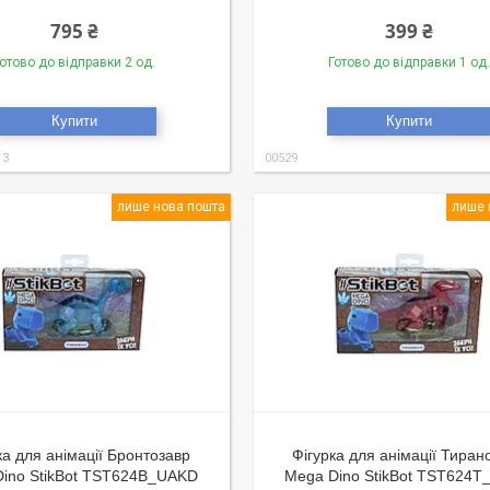
795 ₴
399 ₴
отово до відправки 2 од.
Готово до відправки 1 од.
Купити
Купити
13
00529
лише нова пошта
лише 
ка для анімації Бронтозавр
Фігурка для анімації Тиран
ino StikBot TST624B_UAKD
Mega Dino StikBot TST624