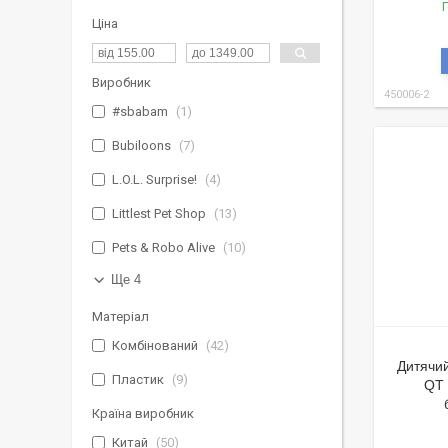
Г
Ціна
Виробник
450006-2
#sbabam
1
Bubiloons
7
L.O.L. Surprise!
4
Littlest Pet Shop
13
Pets & Robo Alive
10
Ще 4
Матеріал
Комбінований
42
Дитячий
Пластик
9
QT 
Країна виробник
Китай
50