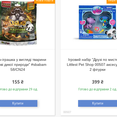
нова пошта
лише 
-іграшка у вигляді тварини
Ігровий набір "Друзі по мист
ові дикої природи" #sbabam
Littlest Pet Shop 00507 аксес
58/CN24
2 фігурки
155 ₴
399 ₴
отово до відправки 29 од.
Готово до відправки 2 од.
Купити
Купити
00507