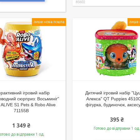
85602
лише нова пошта
лише 
ерактивний ігровий набір
Дитячий ігровий набір "Цу
оводний сюрприз: Восьминіг"
Алекса" QT Puppies 4510
ALIVE S1 Pets & Robo Alive
фігурка, будиночок, аксес
71155B
395 ₴
1 349 ₴
Готово до відправки 1 од.
отово до відправки 1 од.