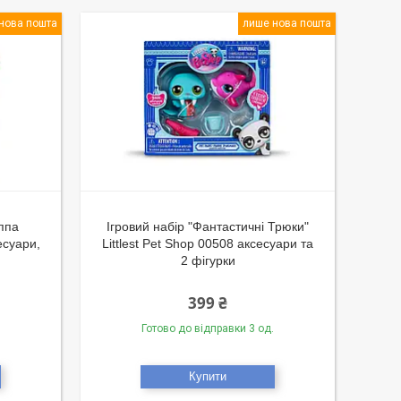
нова пошта
лише нова пошта
ппа
Ігровий набір "Фантастичні Трюки"
есуари,
Littlest Pet Shop 00508 аксесуари та
2 фігурки
399 ₴
Готово до відправки 3 од.
Купити