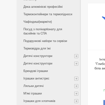
Дека алюмінієві професійні
Термоконтейнери та термопідноси
Чафіндиші(марміти)
Посуд з полікарбонату для
басейнів та СПА
Подарункові набори та сервізи
Термовідра для їжі
Дитячі конструктори
Інт
Дитячі конструктори
"Глиб
біла а
Брендові іграшки
Іграшки антистрес
Ляльки дитячі
Г
М'які іграшки
Іграшки для хлопчиків