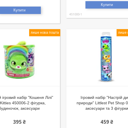
Купити
Купити
451000-1
лише нова пошта
лише 
 ігровий набір "Кошеня Лілі"
Ігровий набір "Настрій ди
Kitties 450006-2 фігурка,
природи" Littlest Pet Shop 
будиночок, аксесуари
аксесуари та 3 фігурк
395 ₴
459 ₴