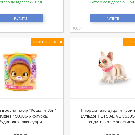
отово до відправки 1 од.
Готово до відправки 3 од.
Купити
Купити
00557
лише нова пошта
лише 
 ігровий набір "Кошеня Зап"
Інтерактивне цуценя Грай
Kitties 450006-6 фігурка,
Бульдог PETS ALIVE 9530
будиночок, аксесуари
ходить веляє хвостико