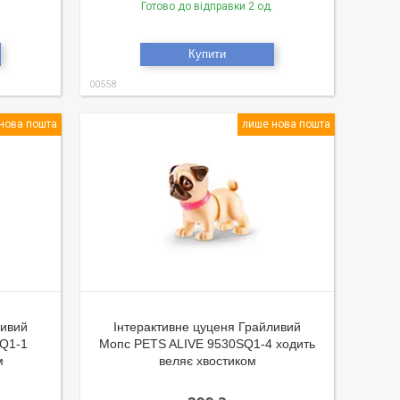
Готово до відправки 2 од.
Купити
00558
нова пошта
лише нова пошта
ливий
Інтерактивне цуценя Грайливий
SQ1-1
Мопс PETS ALIVE 9530SQ1-4 ходить
м
веляє хвостиком