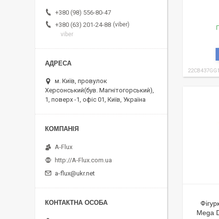
+380 (98) 556-80-47
viber
+380 (63) 201-24-88
Г
viber
22CB437GG
м. Київ, провулок
Херсонський(був. Магнітогорський),
1, поверх -1, офіс 01, Київ, Україна
A-Flux
http://A-Flux.com.ua
a-flux@ukr.net
Фігур
Mega D