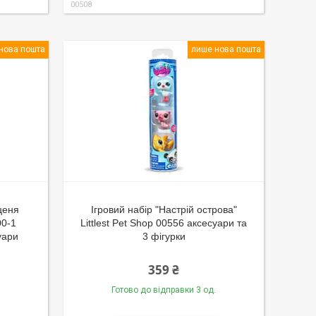
00508
нова пошта
лише нова пошта
ценя
Ігровий набір "Настрій острова"
00-1
Littlest Pet Shop 00556 аксесуари та
уари
3 фігурки
359 ₴
Готово до відправки 3 од.