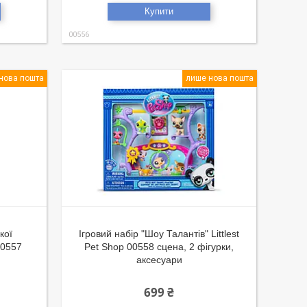
Купити
00556
нова пошта
лише нова пошта
кої
Ігровий набір "Шоу Талантів" Littlest
00557
Pet Shop 00558 сцена, 2 фігурки,
и
аксесуари
699 ₴