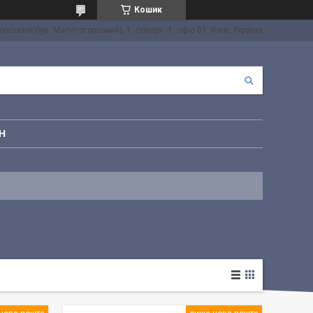
Кошик
онський(був. Магнітогорський), 1, поверх -1, офіс 01, Київ, Україна
Н