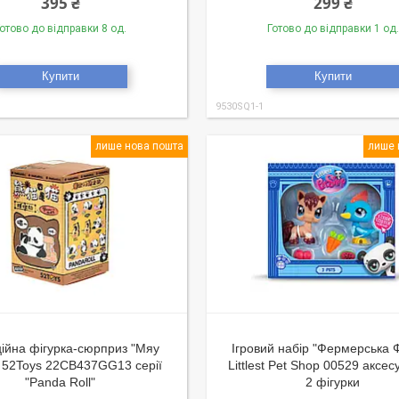
395 ₴
299 ₴
отово до відправки 8 од.
Готово до відправки 1 од.
Купити
Купити
9530SQ1-1
лише нова пошта
лише 
ійна фігурка-сюрприз "Мяу
Ігровий набір "Фермерська Ф
 52Toys 22CB437GG13 серії
Littlest Pet Shop 00529 аксес
"Panda Roll"
2 фігурки