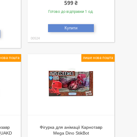
599 ₴
Готово до відправки 1 од.
Купити
00524
нова пошта
лише нова пошта
озавр
Фігурка для анімації Карнотавр
T_UAKD
Mega Dino StikBot