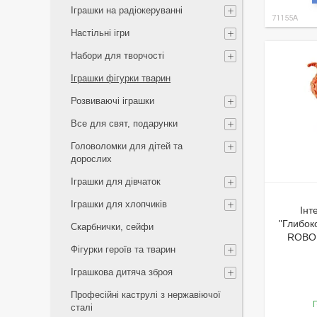
Іграшки на радіокеруванні
71155A
Настільні ігри
Набори для творчості
Іграшки фігурки тварин
Розвиваючі іграшки
Все для свят, подарунки
Головоломки для дітей та
дорослих
Іграшки для дівчаток
Іграшки для хлопчиків
Інт
"Глибок
Скарбнички, сейфи
ROBO 
Фігурки героїв та тварин
Іграшкова дитяча зброя
Професійні каструлі з нержавіючої
Г
сталі