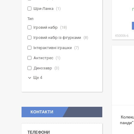
Шри-Ланка
1
Г
Тип
Ігровий набір
18
450006-6
Ігровий набір із фігурками
8
Інтерактивні іграшки
7
Антистрес
1
Динозавр
3
Ще 4
КОНТАКТИ
Колекц
панди"