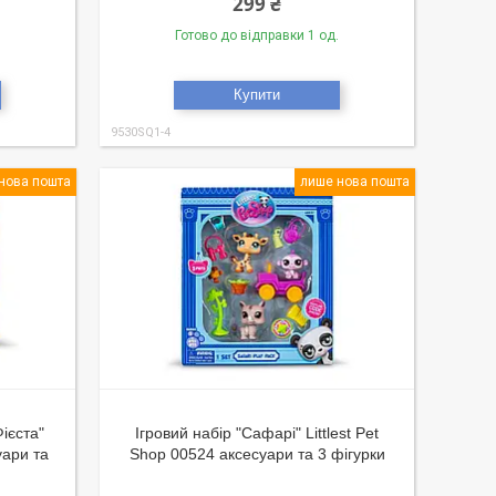
299 ₴
Готово до відправки 1 од.
Купити
9530SQ1-4
нова пошта
лише нова пошта
ієста"
Ігровий набір "Сафарі" Littlest Pet
уари та
Shop 00524 аксесуари та 3 фігурки