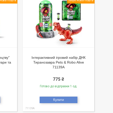
нова пошта
лише нова пошта
ецтву"
Інтерактивний ігровий набір ДНК
уари та
Тиранозавра Pets & Robo Alive
71139A
775 ₴
Готово до відправки 1 од.
Купити
71139A