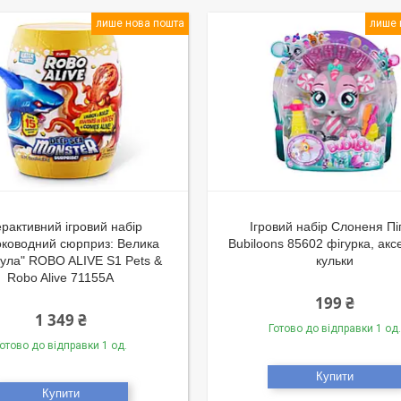
лише нова пошта
лише 
ерактивний ігровий набір
Ігровий набір Слоненя Пі
оководний сюрприз: Велика
Bubiloons 85602 фігурка, акс
кула" ROBO ALIVE S1 Pets &
кульки
Robo Alive 71155A
199 ₴
1 349 ₴
Готово до відправки 1 од.
отово до відправки 1 од.
Купити
Купити