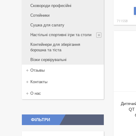
Сковороди професійні
Сотейники
71155B
Сушка для салату
Настільні спортивні ігри та столи
Контейнери для зберігання
борошна та тіста
Візки сервірувальні
Отзывы
Контакты
О нас
Дитячий
QT 
ФІЛЬТРИ