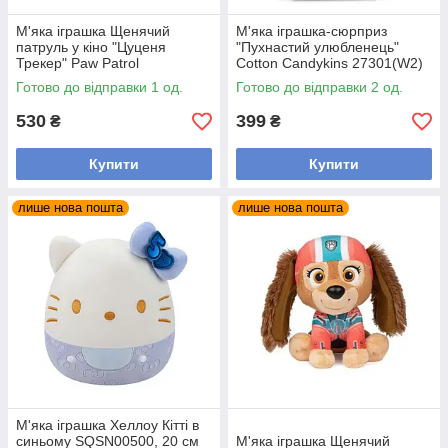
М'яка іграшка Щенячий
М'яка іграшка-сюрприз
патруль у кіно "Цуценя
"Пухнастий улюбленець"
Трекер" Paw Patrol
Cotton Candykins 27301(W2)
SM33351/6066491, 15 см
в асортименті
Готово до відправки 1 од.
Готово до відправки 2 од.
530
399
₴
₴
Купити
Купити
лише нова пошта
лише нова пошта
М'яка іграшка Хеллоу Кітті в
синьому SQSN00500, 20 см
М'яка іграшка Щенячий