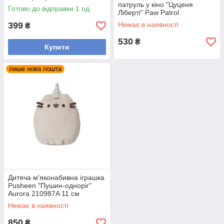
патруль у кіно "Цуценя
Готово до відправки 1 од.
Ліберті" Paw Patrol
SM33351/6062169, 15 см
399
Немає в наявності
₴
530
₴
Купити
лише нова пошта
Дитяча м'яконабивна іграшка
Pusheen "Пушин-одноріг"
Aurora 210987A 11 см
Немає в наявності
850
₴