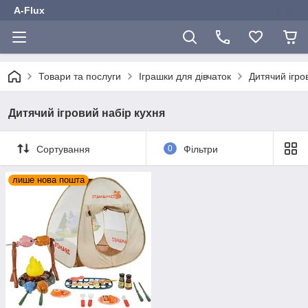
A-Flux
Товари та послуги
Іграшки для дівчаток
Дитячий ігро
Дитячий ігровий набір кухня
Сортування
0
Фільтри
лише нова пошта