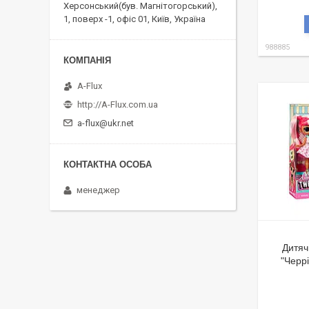
Херсонський(був. Магнітогорський),
1, поверх -1, офіс 01, Київ, Україна
988885
A-Flux
http://A-Flux.com.ua
a-flux@ukr.net
менеджер
Дитяч
"Черрі