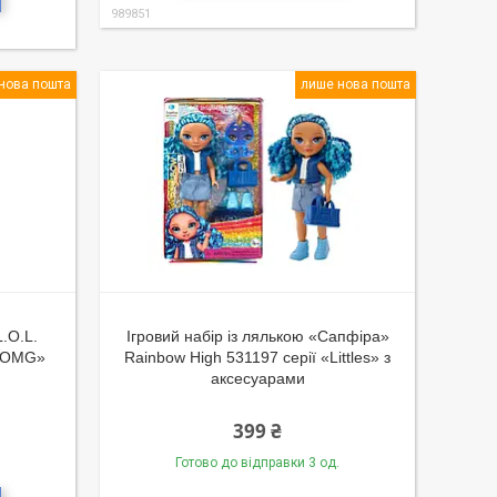
989851
нова пошта
лише нова пошта
.O.L.
Ігровий набір із лялькою «Сапфіра»
P OMG»
Rainbow High 531197 серії «Littles» з
аксесуарами
399 ₴
Готово до відправки 3 од.