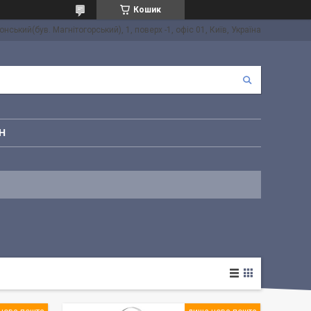
Кошик
онський(був. Магнітогорський), 1, поверх -1, офіс 01, Київ, Україна
Н