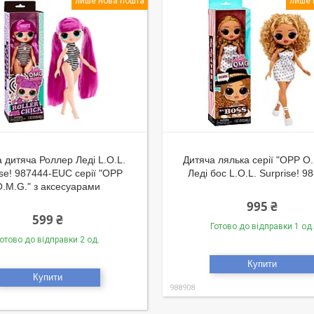
лише нова пошта
лише 
 дитяча Роллер Леді L.O.L.
Дитяча лялька серії "OPP O.
ise! 987444-EUC серії "OPP
Леді бос L.O.L. Surprise! 9
O.M.G." з аксесуарами
995 ₴
599 ₴
Готово до відправки 1 од.
отово до відправки 2 од.
Купити
Купити
988908