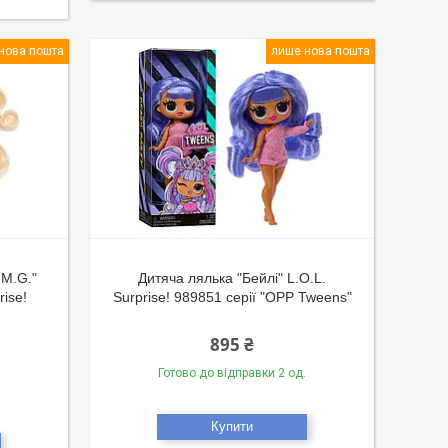
нова пошта
лише нова пошта
.M.G."
Дитяча лялька "Бейлі" L.O.L.
rise!
Surprise! 989851 серії "OPP Tweens"
895 ₴
Готово до відправки 2 од.
Купити