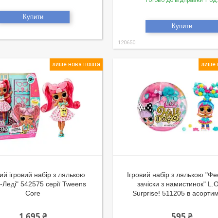
Готово до відправки 1 од.
Купити
Купити
120650
лише нова пошта
лише 
ий ігровий набір з лялькою
Ігровий набір з лялькою "Фе
-Леді" 542575 серії Tweens
зачіски з намистинок" L.O
Core
Surprise! 511205 в асорти
1 695 ₴
595 ₴