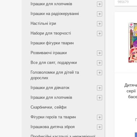
985679
Іграшки для хлопчиків
Іграшки на радіокеруванні
Настільні ігри
Набори для творчості
Іграшки фігурки тварин
Розвиваючі іграшки
Все для свят, подарунки
Головоломки для дітей та
дорослих
Дитяч
Іграшки для дівчаток
серії
басе
Іграшки для хлопчиків
Скарбнички, сейфи
Фігурки героїв та тварин
Г
Іграшкова дитяча зброя
Професійні каструлі з нержавіючої