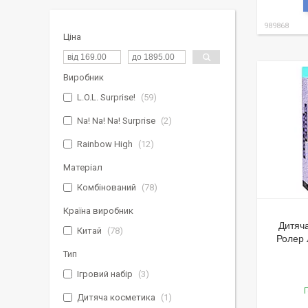
989868
Ціна
Виробник
L.O.L. Surprise!
59
Na! Na! Na! Surprise
2
Rainbow High
12
Матеріал
Комбінований
78
Країна виробник
Дитяча
Китай
78
Ролер 
Тип
Ігровий набір
3
Г
Дитяча косметика
1