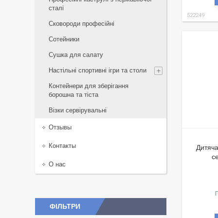
сталі
522249
Сковороди професійні
Сотейники
Сушка для салату
Настільні спортивні ігри та столи
Контейнери для зберігання
борошна та тіста
Візки сервірувальні
Отзывы
Контакты
Дитяча
с
О нас
Г
ФІЛЬТРИ