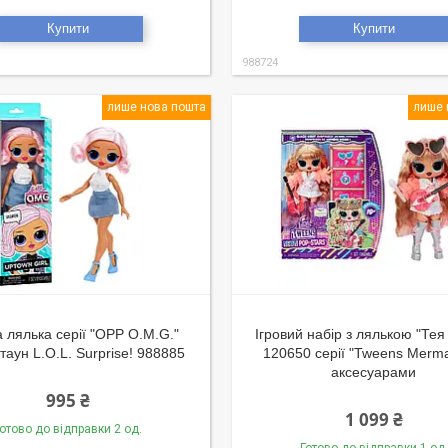
Купити
Купити
988724
лише нова пошта
лише 
 лялька серії "OPP O.M.G."
Ігровий набір з лялькою "Тея
таун L.O.L. Surprise! 988885
120650 серії "Tweens Merma
аксесуарами
995 ₴
1 099 ₴
отово до відправки 2 од.