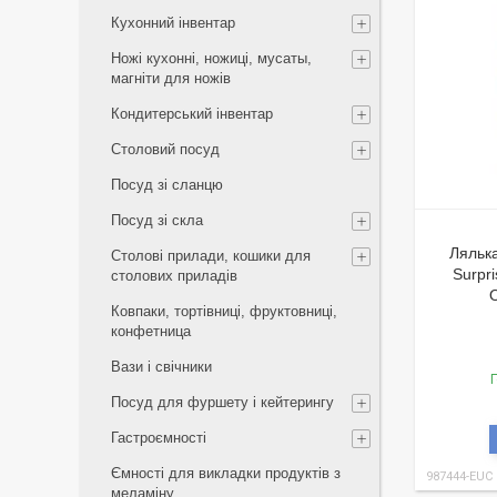
Кухонний інвентар
Ножі кухонні, ножиці, мусаты,
магніти для ножів
Кондитерський інвентар
Столовий посуд
Посуд зі сланцю
Посуд зі скла
Лялька
Столові прилади, кошики для
Surpr
столових приладів
Ковпаки, тортівниці, фруктовниці,
конфетница
Вази і свічники
Г
Посуд для фуршету і кейтерингу
Гастроємності
Ємності для викладки продуктів з
987444-EUC
меламіну