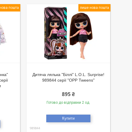
нова пошта
лише нова пошта
нка"
Дитяча лялька "Біллі" L.O.L. Surprise!
ерії
989844 серії "OPP Tweens"
и
895 ₴
Готово до відправки 2 од.
Купити
989844