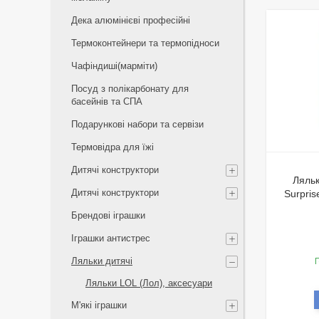
Дека алюмінієві професійні
Термоконтейнери та термопідноси
Чафіндиші(марміти)
Посуд з полікарбонату для
басейнів та СПА
Подарункові набори та сервізи
Термовідра для їжі
Дитячі конструктори
Ляльк
Дитячі конструктори
Surpris
Брендові іграшки
Іграшки антистрес
Ляльки дитячі
Г
Ляльки LOL (Лол), аксесуари
М'які іграшки