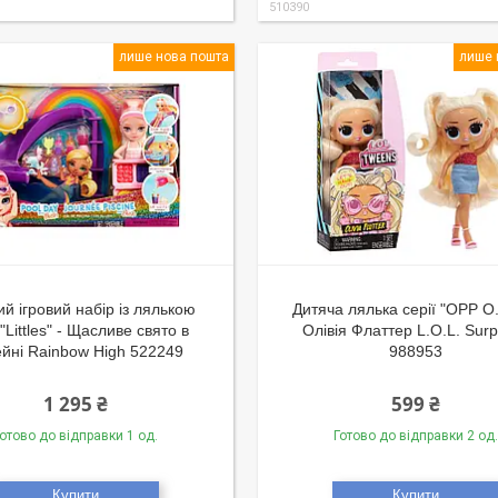
510390
лише нова пошта
лише 
ий ігровий набір із лялькою
Дитяча лялька серії "OPP O
 "Littles" - Щасливе свято в
Олівія Флаттер L.O.L. Surp
йні Rainbow High 522249
988953
1 295 ₴
599 ₴
отово до відправки 1 од.
Готово до відправки 2 од.
Купити
Купити