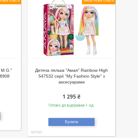
нова пошта
лише нова пошта
 M.G."
Дитяча лялька "Амая" Rainbow High
88908
547532 серії "My Fashion Style" з
аксесуарами
1 295 ₴
Готово до відправки 1 од.
Купити
547532