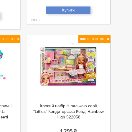
Купити
988892
нова пошта
лише нова пошта
єричні
Ігровий набір із лялькою серії
.L.
"Littles" Кондитерська Кенді Rainbow
менті
High 522058
1 295 ₴