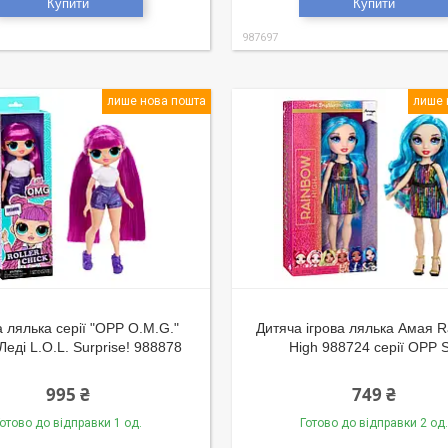
Купити
Купити
987697
лише нова пошта
лише 
 лялька серії "OPP O.M.G."
Дитяча ігрова лялька Амая 
Леді L.O.L. Surprise! 988878
High 988724 серії ОРР 
995 ₴
749 ₴
отово до відправки 1 од.
Готово до відправки 2 од.