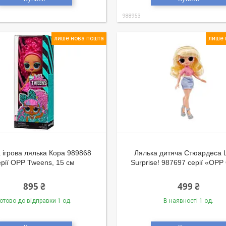
988953
лише нова пошта
лише 
 ігрова лялька Кора 989868
Лялька дитяча Стюардеса L
ерії OPP Tweens, 15 см
Surprise! 987697 серії «OP
895 ₴
499 ₴
отово до відправки 1 од.
В наявності 1 од.