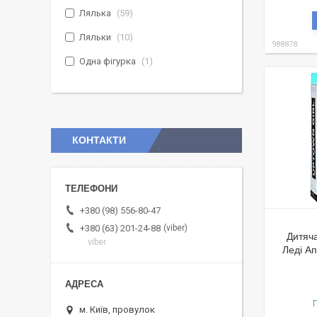
Лялька
59
Ляльки
10
988878
Одна фігурка
1
КОНТАКТИ
+380 (98) 556-80-47
viber
+380 (63) 201-24-88
Дитяча
viber
Леді Ап
Г
м. Київ, провулок