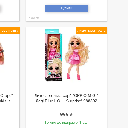
Купити
595656
нова пошта
лише нова пошта
 Старс"
Дитяча лялька серії "OPP O.M.G."
ids! з
Леді Пінк L.O.L. Surprise! 988892
995 ₴
Готово до відправки 1 од.