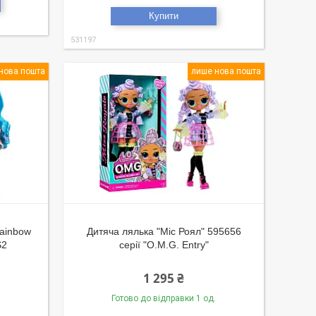
Купити
531197
нова пошта
лише нова пошта
Rainbow
Дитяча лялька "Міс Роял" 595656
S2
серії "O.M.G. Entry"
1 295 ₴
Готово до відправки 1 од.