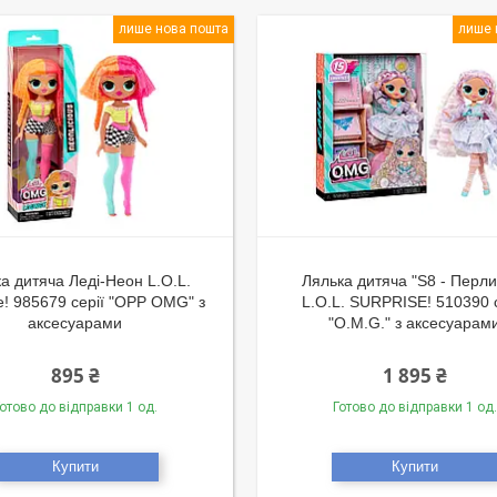
лише нова пошта
лише 
а дитяча Леді-Неон L.O.L.
Лялька дитяча "S8 - Перли
e! 985679 серії "OPP OMG" з
L.O.L. SURPRISE! 510390 с
аксесуарами
"O.M.G." з аксесуарам
895 ₴
1 895 ₴
отово до відправки 1 од.
Готово до відправки 1 од.
Купити
Купити