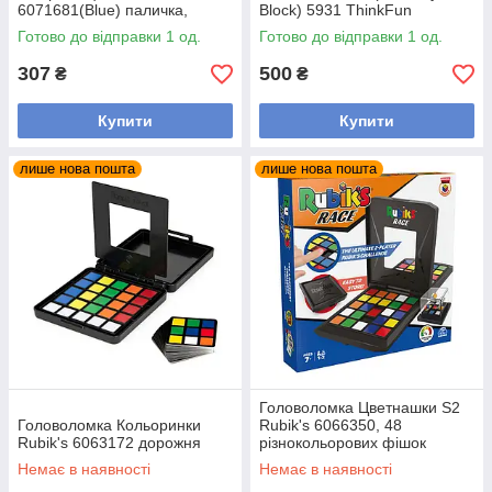
6071681(Blue) паличка,
Block) 5931 ThinkFun
підставка
Готово до відправки 1 од.
Готово до відправки 1 од.
307
500
₴
₴
Купити
Купити
лише нова пошта
лише нова пошта
Головоломка Цветнашки S2
Головоломка Кольоринки
Rubik's 6066350, 48
Rubik's 6063172 дорожня
різнокольорових фішок
Немає в наявності
Немає в наявності