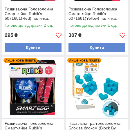
Розвиваюча Головоломка
Розвиваюча Головоломка
Смарт-яйце Rubik's
Смарт-яйце Rubik's
6071681(Red) паличка,
6071681(Yellow) паличка,
підставка
підставка
Готово до відправки 2 од.
Готово до відправки 1 од.
295
307
₴
₴
Купити
Купити
лише нова пошта
лише нова пошта
Розвиваюча Головоломка
Настільна гра-головоломка
Смарт-яйце Rubik's
Блок за блоком (Block By