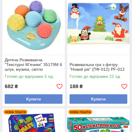
Дитяча Розвиваюча
"Текстурні М'ячики" 35179M 6
Розвивальна гра з фетру
штук, музика, світло
"Новий рік" (ПФ-012) PF-012
Готово до відправки 5 од.
Готово до відправки 22 од.
682
188
₴
₴
Купити
Купити
нова пошта
нова пошта