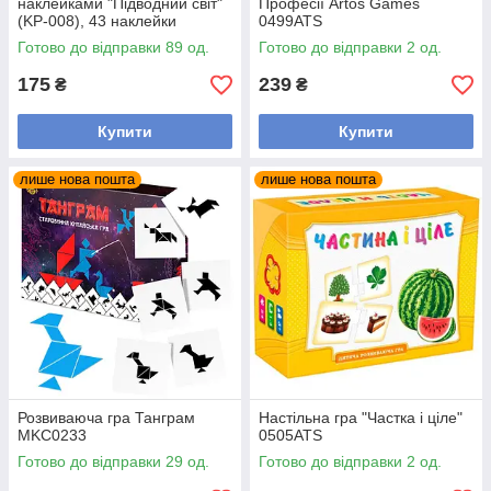
наклейками "Підводний світ"
Професії Artos Games
(KP-008), 43 наклейки
0499ATS
Готово до відправки 89 од.
Готово до відправки 2 од.
175
239
₴
₴
Купити
Купити
лише нова пошта
лише нова пошта
Розвиваюча гра Танграм
Настільна гра "Частка і ціле"
MKC0233
0505ATS
Готово до відправки 29 од.
Готово до відправки 2 од.