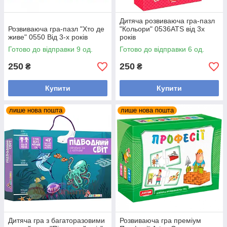
Дитяча розвиваюча гра-пазл
Розвиваюча гра-пазл "Хто де
"Кольори" 0536ATS від 3х
живе" 0550 Від 3-х років
років
Готово до відправки 9 од.
Готово до відправки 6 од.
250
250
₴
₴
Купити
Купити
лише нова пошта
лише нова пошта
Дитяча гра з багаторазовими
Розвиваюча гра преміум