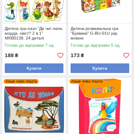
Дитяча гра-пазл "Де чиї лапи,
Дитяча розважальна гра
морда, хвіст? 2 в 1"
"Буквики" G-BU-01U укр.
MKB0138, 24 деталі
мовою
Готово до відправки 7 од.
Готово до відправки 5 од.
188
173
₴
₴
Купити
Купити
лише нова пошта
лише нова пошта