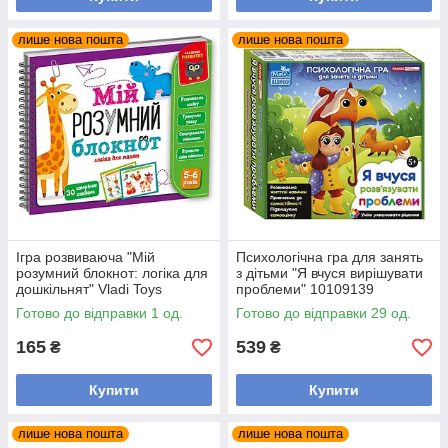
лише нова пошта
лише нова пошта
Ігра розвиваюча "Мій
Психологічна гра для занять
розумний блокнот: логіка для
з дітьми "Я вчуся вирішувати
дошкільнят" Vladi Toys
проблеми" 10109139
VT5001-02 укр
Готово до відправки 1 од.
Готово до відправки 29 од.
165
539
₴
₴
Купити
Купити
лише нова пошта
лише нова пошта