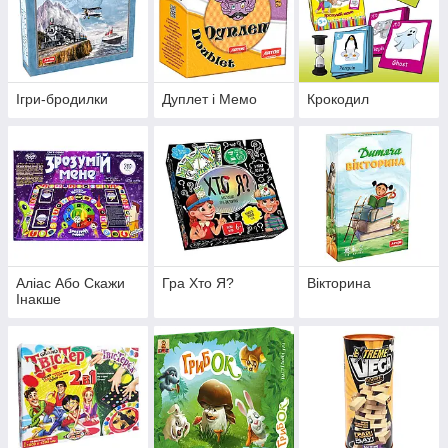
Ігри-бродилки
Дуплет і Мемо
Крокодил
Аліас Або Скажи
Гра Хто Я?
Вікторина
Інакше