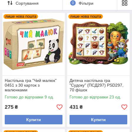
Сортування
0
Фільтри
лише нова пошта
лише нова пошта
Настільна гра "Чий малюк"
Дитяча настільна гра
0451 з 30 карток з
"Судоку" (ПСД297) PSD297,
малюнками
70 фішок
Готово до відправки 9 од.
Готово до відправки 23 од.
275
431
₴
₴
Купити
Купити