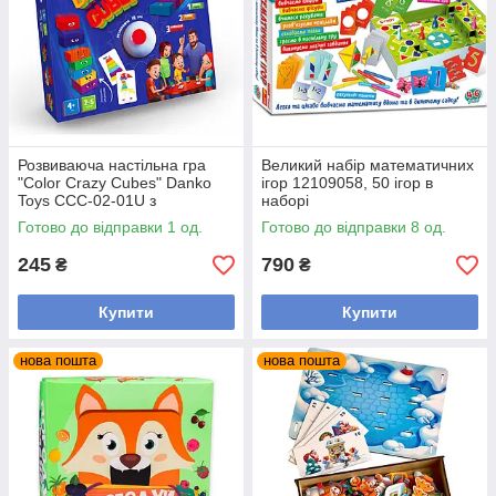
Розвиваюча настільна гра
Великий набір математичних
"Color Crazy Cubes" Danko
ігор 12109058, 50 ігор в
Toys CCC-02-01U з
наборі
дзвіночком
Готово до відправки 1 од.
Готово до відправки 8 од.
245
790
₴
₴
Купити
Купити
нова пошта
нова пошта