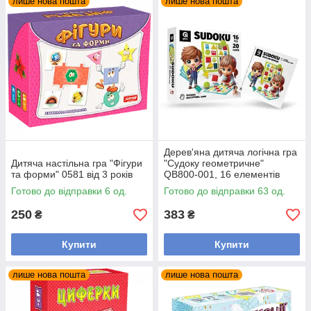
лише нова пошта
лише нова пошта
Дерев'яна дитяча логічна гра
Дитяча настільна гра "Фігури
"Судоку геометричне"
та форми" 0581 від 3 років
QB800-001, 16 елементів
Готово до відправки 6 од.
Готово до відправки 63 од.
250
383
₴
₴
Купити
Купити
лише нова пошта
лише нова пошта