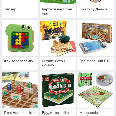
Твістер
Карткові настільні
Ігри типу Дженга
ігри
Ігри-головоломки
Дитяче Лото і
Гра Морський Бій
Доміно
Різні Настільні ігри
Ерудит (скрабл)
Монополія -