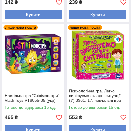
142
239
₴
₴
Купити
Купити
лише нова пошта
лише нова пошта
Психологічна гра. Легко
Настільна гра "Стікімонстри"
вирішуємо складні ситуації
Vladi Toys VT8055-35 (укр)
(У) 3961; 17; навчальні ігри
13109115У
Готово до відправки 15 од.
Готово до відправки 15 од.
465
553
₴
₴
Купити
Купити