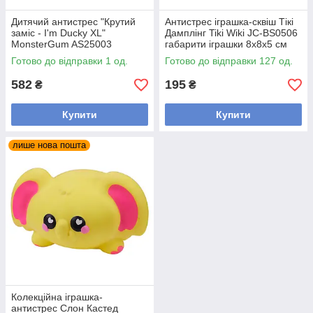
Дитячий антистрес "Крутий
Антистрес іграшка-сквіш Тікі
заміс - I'm Ducky XL"
Дамплінг Tiki Wiki JC-BS0506
MonsterGum AS25003
габарити іграшки 8x8x5 см
Рожевий
Готово до відправки 1 од.
Готово до відправки 127 од.
582
195
₴
₴
Купити
Купити
лише нова пошта
Колекційна іграшка-
антистрес Слон Кастед