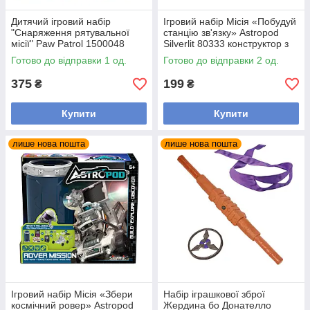
Дитячий ігровий набір
Ігровий набір Місія «Побудуй
"Снаряження рятувальної
станцію зв'язку» Astropod
місії" Paw Patrol 1500048
Silverlit 80333 конструктор з
фігуркою
Готово до відправки 1 од.
Готово до відправки 2 од.
375
199
₴
₴
Купити
Купити
лише нова пошта
лише нова пошта
Ігровий набір Місія «Збери
Набір іграшкової зброї
космічний ровер» Astropod
Жердина бо Донателло