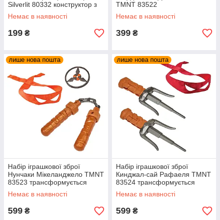
Silverlit 80332 конструктор з
TMNT 83522
фігуркою
трансформується
Немає в наявності
Немає в наявності
199
399
₴
₴
лише нова пошта
лише нова пошта
Набір іграшкової зброї
Набір іграшкової зброї
Нунчаки Мікеланджело TMNT
Кинджал-сай Рафаеля TMNT
83523 трансформується
83524 трансформується
Немає в наявності
Немає в наявності
599
599
₴
₴