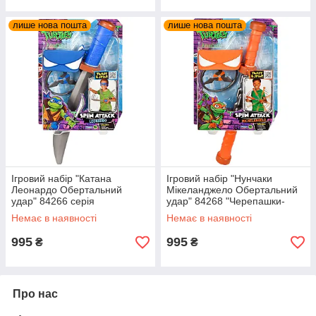
лише нова пошта
лише нова пошта
Ігровий набір "Катана
Ігровий набір "Нунчаки
Леонардо Обертальний
Мікеланджело Обертальний
удар" 84266 серія
удар" 84268 "Черепашки-
"Черепашки-Ніндзя MOVIE
Ніндзя MOVIE III" W3
Немає в наявності
Немає в наявності
III" W3
995
995
₴
₴
Про нас