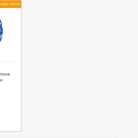
нова пошта
ynova
см