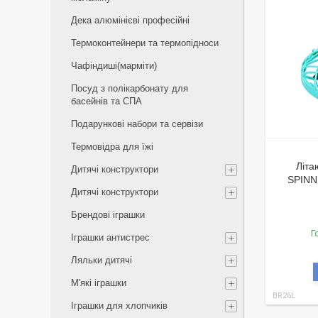
Дека алюмінієві професійні
Термоконтейнери та термопідноси
Чафіндиші(марміти)
Посуд з полікарбонату для
басейнів та СПА
Подарункові набори та сервізи
Термовідра для їжі
Літа
Дитячі конструктори
SPINNE
Дитячі конструктори
Брендові іграшки
Г
Іграшки антистрес
Ляльки дитячі
М'які іграшки
BR26L
Іграшки для хлопчиків