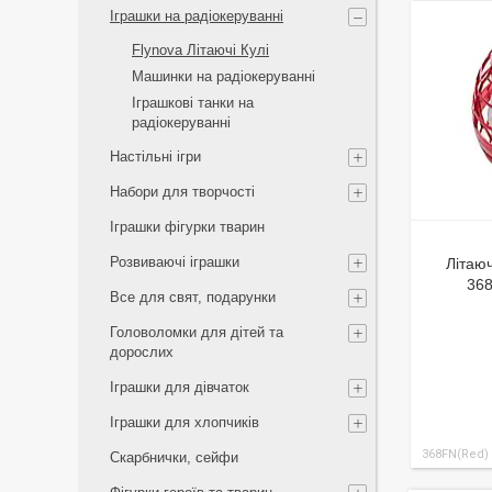
Іграшки на радіокеруванні
Flynova Літаючі Кулі
Машинки на радіокеруванні
Іграшкові танки на
радіокеруванні
Настільні ігри
Набори для творчості
Іграшки фігурки тварин
Розвиваючі іграшки
Літаюч
368
Все для свят, подарунки
Головоломки для дітей та
дорослих
Іграшки для дівчаток
Іграшки для хлопчиків
368FN(Red)
Скарбнички, сейфи