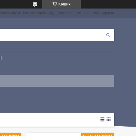
Кошик
онський(був. Магнітогорський), 1, поверх -1, офіс 01, Київ, Україна
Н