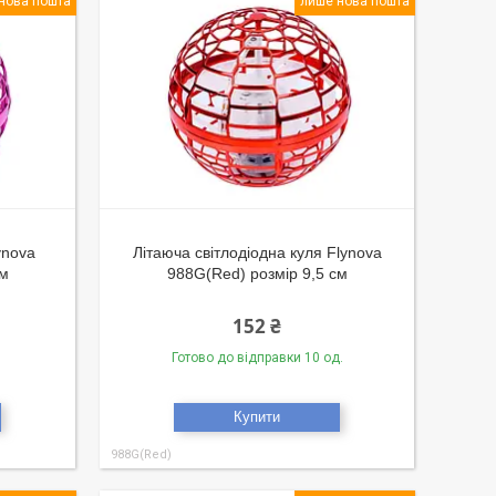
нова пошта
лише нова пошта
ynova
Літаюча світлодіодна куля Flynova
см
988G(Red) розмір 9,5 см
152 ₴
Готово до відправки 10 од.
Купити
988G(Red)