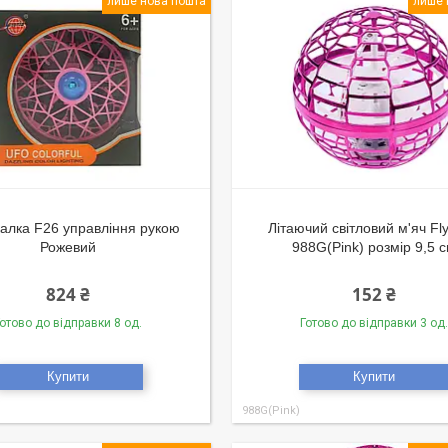
лише нова пошта
лише 
алка F26 управління рукою
Літаючий світловий м'яч Fl
Рожевий
988G(Pink) розмір 9,5 
824 ₴
152 ₴
отово до відправки 8 од.
Готово до відправки 3 од.
Купити
Купити
988G(Pink)