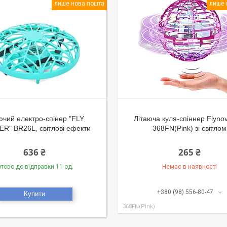
лише нова пошта
лише 
ючий електро-спінер "FLY
Літаюча куля-спіннер Flyno
R" BR26L, світлові ефекти
368FN(Pink) зі світлом
636 ₴
265 ₴
отово до відправки 11 од.
Немає в наявності
+380 (98) 556-80-47
Купити
368FN(Pink)