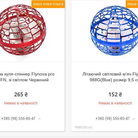
лише нова пошта
лише 
а куля-спіннер Flynova pro
Літаючий світловий м'яч Fl
FN, зі світлом Червоний
988G(Blue) розмір 9,5 
265 ₴
152 ₴
Немає в наявності
Немає в наявності
+380 (98) 556-80-47
+380 (98) 556-80-47
988G(Blue)