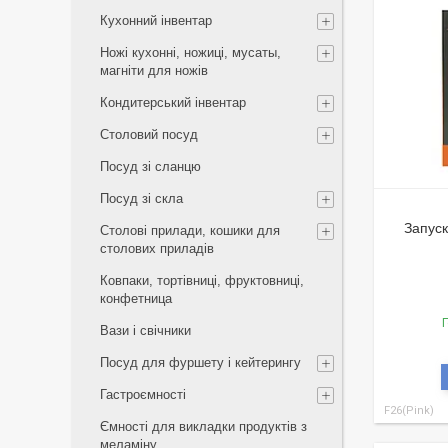
Кухонний інвентар
Ножі кухонні, ножиці, мусаты,
магніти для ножів
Кондитерський інвентар
Столовий посуд
Посуд зі сланцю
Посуд зі скла
Запуск
Столові прилади, кошики для
столових приладів
Ковпаки, тортівниці, фруктовниці,
конфетница
Г
Вази і свічники
Посуд для фуршету і кейтерингу
Гастроємності
F26(Pink)
Ємності для викладки продуктів з
меламіну