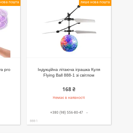
нова пошта
лише нова пошта
va pro
Індукційна літаюча іграшка Куля
Flying Ball 888-1 зі світлом
168 ₴
Немає в наявності
+380 (98) 556-80-47
888-1