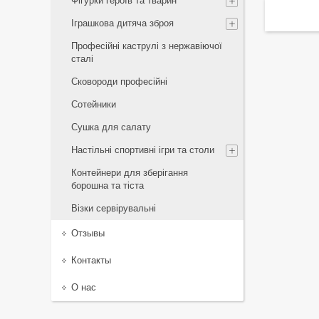
Фігурки героїв та тварин
Іграшкова дитяча зброя
Професійні каструлі з нержавіючої
сталі
Сковороди професійні
Сотейники
Сушка для салату
Настільні спортивні ігри та столи
Контейнери для зберігання
борошна та тіста
Візки сервірувальні
Отзывы
Контакты
О нас