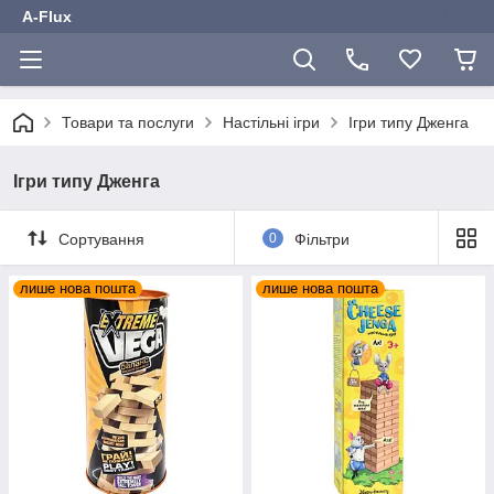
A-Flux
Товари та послуги
Настільні ігри
Ігри типу Дженга
Ігри типу Дженга
Сортування
0
Фільтри
лише нова пошта
лише нова пошта