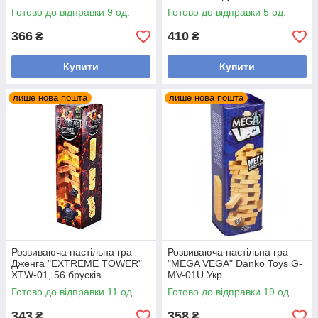
Готово до відправки 9 од.
Готово до відправки 5 од.
366
410
₴
₴
Купити
Купити
лише нова пошта
лише нова пошта
Розвиваюча настільна гра
Розвиваюча настільна гра
Дженга "EXTREME TOWER"
"MEGA VEGA" Danko Toys G-
XTW-01, 56 брусків
MV-01U Укр
Готово до відправки 11 од.
Готово до відправки 19 од.
343
358
₴
₴