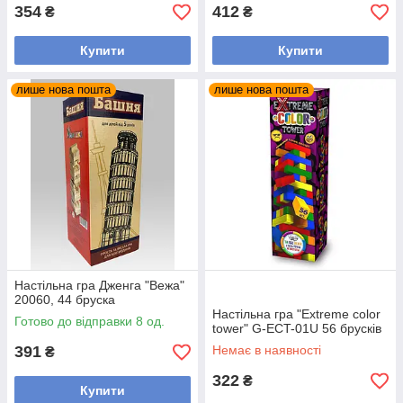
354
412
₴
₴
Купити
Купити
лише нова пошта
лише нова пошта
Настільна гра Дженга "Вежа"
20060, 44 бруска
Настільна гра "Extreme color
Готово до відправки 8 од.
tower" G-ECT-01U 56 брусків
391
Немає в наявності
₴
322
₴
Купити