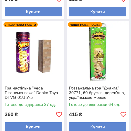
Купити
Купити
лише нова пошта
лише нова пошта
Гра настільна "Vega
Розважальна гра "Джанга"
Пізанська вежа" Danko Toys
30771, 60 брусків, дерев'яна,
DTVG-01U Укр
українською мовою
Готово до відправки 27 од.
Готово до відправки 64 од.
360
415
₴
₴
Купити
Купити