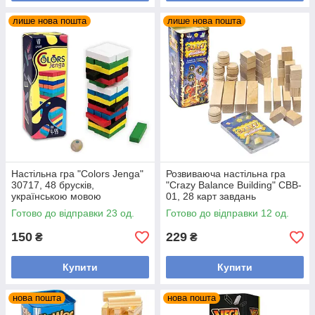
лише нова пошта
лише нова пошта
Настільна гра "Colors Jenga"
Розвиваюча настільна гра
30717, 48 брусків,
"Crazy Balance Building" CBB-
українською мовою
01, 28 карт завдань
Готово до відправки 23 од.
Готово до відправки 12 од.
150
229
₴
₴
Купити
Купити
нова пошта
нова пошта