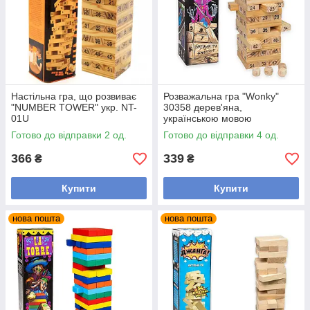
Настільна гра, що розвиває
Розважальна гра "Wonky"
"NUMBER TOWER" укр. NT-
30358 дерев'яна,
01U
українською мовою
Готово до відправки 2 од.
Готово до відправки 4 од.
366
339
₴
₴
Купити
Купити
нова пошта
нова пошта