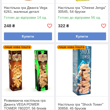
Настільна гра Джанга Vega
Настільна гра "Cheese Jenga"
6261, маленькі деталі
30545, 54 бруски
Готово до відправки 14 од.
Готово до відправки 56 од.
248
322
₴
₴
Купити
Купити
лише нова пошта
лише нова пошта
Розвиваюча настільна гра
Джанга VEGA POWER
Настільна гра "Shock Tower"
TOWER 7802DT, 56 блоків
30858, 45 брусків