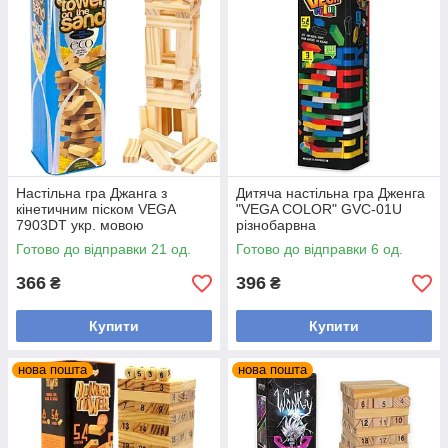
Настільна гра Джанга з
Дитяча настільна гра Дженга
кінетичним піском VEGA
"VEGA COLOR" GVC-01U
7903DT укр. мовою
різнобарвна
Готово до відправки 21 од.
Готово до відправки 6 од.
366
396
₴
₴
Купити
Купити
нова пошта
нова пошта