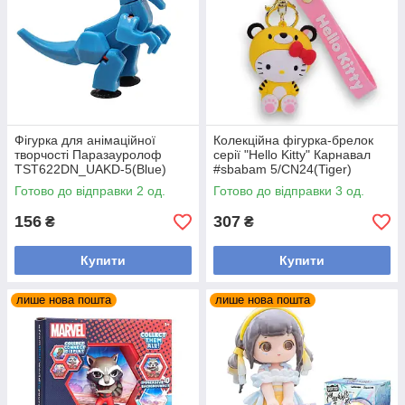
Фігурка для анімаційної
Колекційна фігурка-брелок
творчості Паразауролоф
серії "Hello Kitty" Карнавал
TST622DN_UAKD-5(Blue)
#sbabam 5/CN24(Tiger)
Готово до відправки 2 од.
Готово до відправки 3 од.
156
307
₴
₴
Купити
Купити
лише нова пошта
лише нова пошта