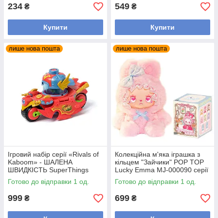
234
549
₴
₴
Купити
Купити
лише нова пошта
лише нова пошта
Ігровий набір серії «Rivals of
Колекційна м'яка іграшка з
Kaboom» - ШАЛЕНА
кільцем "Зайчики" POP TOP
ШВИДКІСТЬ SuperThings
Lucky Emma MJ-000090 серії
PSTSP112IN60
"Lovely Emma"
Готово до відправки 1 од.
Готово до відправки 1 од.
999
699
₴
₴