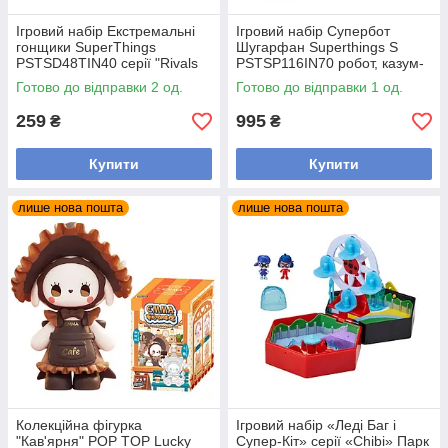
Ігровий набір Екстремальні
Ігровий набір Супербот
гонщики SuperThings
Шугарфан Superthings S
PSTSD48TIN40 серії "Rivals
PSTSP116IN70 робот, казум-
of Kaboom"
кид, фігурка
Готово до відправки 2 од.
Готово до відправки 1 од.
259
995
₴
₴
Купити
Купити
лише нова пошта
лише нова пошта
Колекційна фігурка
Ігровий набір «Леді Баг і
"Кав'ярня" POP TOP Lucky
Супер-Кіт» серії «Chibi» Парк