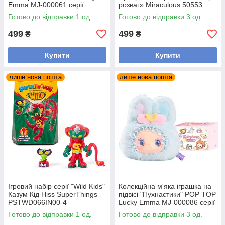
Emma MJ-000061 серії
розваг» Miraculous 50553
"Загадковий ліс"
Готово до відправки 1 од.
Готово до відправки 3 од.
499
499
₴
₴
Купити
Купити
лише нова пошта
лише нова пошта
Ігровий набір серії "Wild Kids"
Колекційна м'яка іграшка на
Казум Кід Hiss SuperThings
підвісі "Пухнастики" POP TOP
PSTWD066IN00-4
Lucky Emma MJ-000086 серії
"Lovely Emma"
Готово до відправки 1 од.
Готово до відправки 3 од.