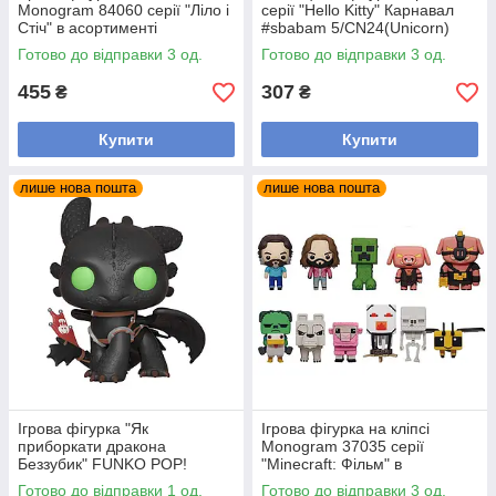
Monogram 84060 серії "Ліло і
серії "Hello Kitty" Карнавал
Стіч" в асортименті
#sbabam 5/CN24(Unicorn)
Готово до відправки 3 од.
Готово до відправки 3 од.
455
307
₴
₴
Купити
Купити
лише нова пошта
лише нова пошта
Ігрова фігурка "Як
Ігрова фігурка на кліпсі
приборкати дракона
Monogram 37035 серії
Беззубик" FUNKO POP!
"Minecraft: Фільм" в
36355
асортименті
Готово до відправки 1 од.
Готово до відправки 3 од.