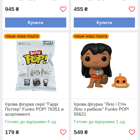
945
455
₴
₴
Купити
Купити
лише нова пошта
лише нова пошта
Ігрова фігурка серії "Гаррі
Ігрова фігурка "Ліло і Стіч
Поттер" Funko POP! 76351 в
Ліло з рибкою" Funko POP!
асортименті
55621
Готово до відправки 4 од.
Готово до відправки 1 од.
179
549
₴
₴