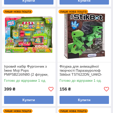
Купити
Купити
лише нова пошта
лише нова пошта
Ігровий набір Фургончик з
Фігурка для анімаційної
Їжею Moji Pops
творчості Паразауролоф
PMPSB216IN80 (2 фігурки,
Stikbot TST622DN_UAKD-
аксесуари)
5(Green)
Готово до відправки 1 од.
Готово до відправки 1 од.
399
156
₴
₴
Купити
Купити
лише нова пошта
лише нова пошта