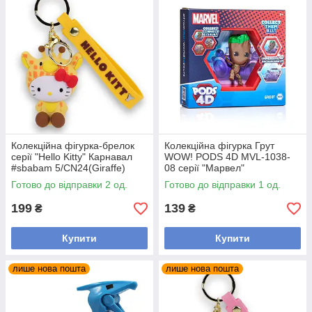
Колекційна фігурка-брелок
Колекційна фігурка Грут
серії "Hello Kitty" Карнавал
WOW! PODS 4D MVL-1038-
#sbabam 5/CN24(Giraffe)
08 серії "Марвел"
Готово до відправки 2 од.
Готово до відправки 1 од.
199
139
₴
₴
Купити
Купити
лише нова пошта
лише нова пошта