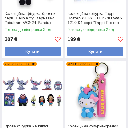
Колекційна фігурка-брелок
Колекційна фігурка Гаррі
серії "Hello Kitty" Карнавал
Поттер WOW! PODS 4D WW-
#sbabam 5/CN24(Panda)
1210-04 серії "Гаррі Поттер"
Готово до відправки 3 од.
Готово до відправки 2 од.
307
199
₴
₴
Купити
Купити
лише нова пошта
лише нова пошта
Ігрова фігурка на кліпсі
Колекційна фігурка-брелок