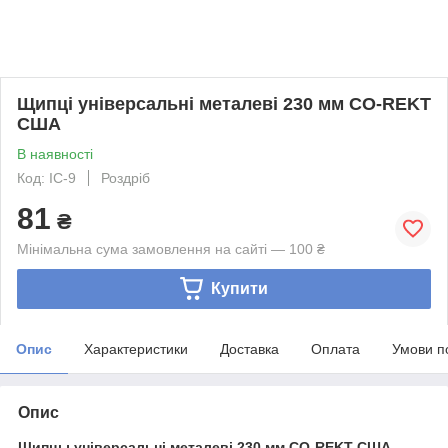
Щипці універсальні металеві 230 мм CO-REKT
США
В наявності
Код: IC-9
Роздріб
81
₴
Мінімальна сума замовлення на сайті — 100 ₴
Купити
Опис
Характеристики
Доставка
Оплата
Умови п
Опис
Щипцы універсальні металеві
230 мм
CO-REKT США