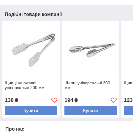
Подібні товари компанії
Щипці неіржавкі
Щипці універсальні 300
Щипц
універсальні 200 мм
мм
138
194
123
₴
₴
Купити
Купити
Про нас