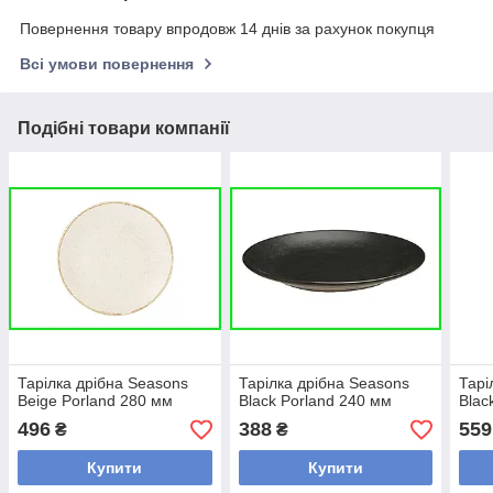
Повернення товару впродовж 14 днів за рахунок покупця
Всі умови повернення
Подібні товари компанії
Тарілка дрібна Seasons
Тарілка дрібна Seasons
Тарі
Beige Porland 280 мм
Black Porland 240 мм
Blac
496
388
559
₴
₴
Купити
Купити