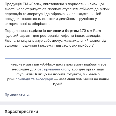
Продукція ТМ «Farn», виготовлена з порцеляни найвищої
якості, характеризується високим ступенем стійкості до різких
перепадів температур і до абразивних пошкоджень. Цей
посуд вирізняється елегантним дизайном, зручністю у
використанні та зберіганні.
Порцелянова
тарілка із широким бортом
170 мм Farn —
чудовий варіант для ресторанів, кафе та інших закладів.
Якісна та міцна глазур забезпечує максимальний захист від
відколів і подряпин (зокрема і від столових приборів).
Інтернет-магазин «A-Flux» дасть вам змогу підібрати все
необхідне для
сервірування столу
або для організації
фуршетів! А якщо ви любите готувати, ми маємо
різні
прилади та аксесуари
— незамінні помічники на вашій
кухні!
Приховати
Характеристики