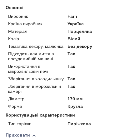
Основні
Виробник
Farn
Країна виробник
Україна
Матеріал
Порцеляна
Колір
Білий
Тематика декору, малюнка
Без декору
Підходить для миття в
Так
посудомийній машині
Використання в
Так
мікрохвильовій печі
Зберігання в холодильнику
Так
Зберігання в морозильній
Так
камері
Діаметр
170 мм
Форма
Кругла
Користувацькі характеристики
Тип тарілки
Пиріжкова
Приховати