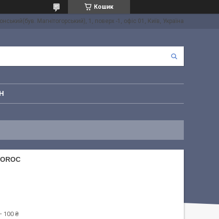
Кошик
онський(був. Магнітогорський), 1, поверх -1, офіс 01, Київ, Україна
Н
COROC
 100 ₴