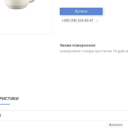
Купити
+380 (98) 556-80-47
повернення товару протягом 14 днів
з
 мл зі склокераміки RESTAURANT ARCOROC
ся з блюдцем 153 мм код: 22712.
РИСТИКИ
І
к
Arcoroc