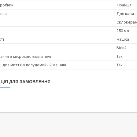
иробник
Франція
ення
Для кави 
Склокерам
250 мл
сті
Чашка
Білий
ання в мікрохвильовій печі
Так
ь для миття в посудомийній машині
Так
ЦІЯ ДЛЯ ЗАМОВЛЕННЯ