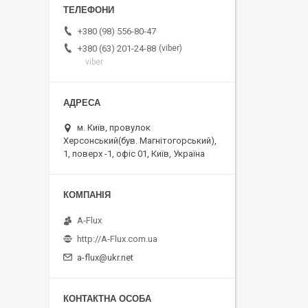
+380 (98) 556-80-47
viber
+380 (63) 201-24-88
viber
м. Київ, провулок
Херсонський(був. Магнітогорський),
1, поверх -1, офіс 01, Київ, Україна
A-Flux
http://A-Flux.com.ua
a-flux@ukr.net