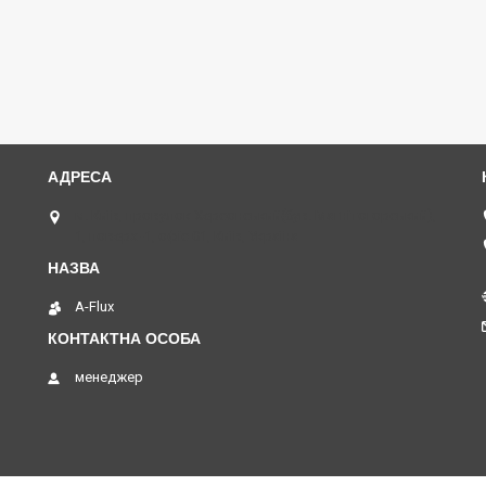
м. Київ, провулок Херсонський(був. Магнітогорський),
1, поверх -1, офіс 01, Київ, Україна
A-Flux
менеджер