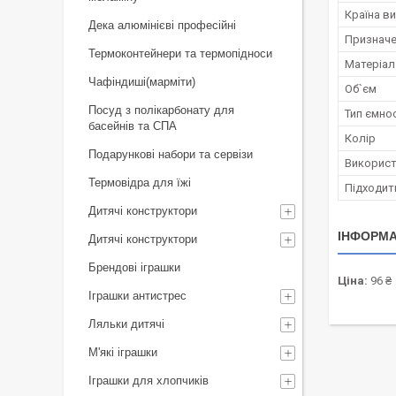
Країна в
Дека алюмінієві професійні
Признач
Термоконтейнери та термопідноси
Матеріал
Чафіндиші(марміти)
Об`єм
Посуд з полікарбонату для
Тип ємно
басейнів та СПА
Колір
Подарункові набори та сервізи
Використ
Термовідра для їжі
Підходит
Дитячі конструктори
ІНФОРМА
Дитячі конструктори
Брендові іграшки
Ціна:
96 ₴
Іграшки антистрес
Ляльки дитячі
М'які іграшки
Іграшки для хлопчиків