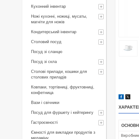
Кухонний інвентар
Ножі кухонні, ножиці, мусаты,
магніти для ножів
Кондитерський інвентар
Столовий посуд
Посуд зі сланцю
Посуд зі скла
Столові прилади, кошики для
Чашка 250
столових приладів
Поєднуєть
Ковпаки, тортівниці, фруктовниці,
конфетница
Вази і свічники
ХАРАКТЕ
Посуд для фуршету і кейтерингу
Гастроємності
ОСНОВН
Ємності для викладки продуктів з
Виробни
меламіну