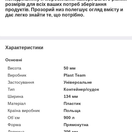
розмірів
для всіх ваших потреб
зберігання
продуктів
.
Прозорий
низ
полегшує
огляд
вмісту
и
дає
легко
знайти
те, що потрібно
.
Характеристики
Основні
Висота
50 мм
Виробник
Plast Team
Застосування
Універсальне
Тип
Контейнер/судок
Ширина
134 мм
Матеріал
Пластик
Країна виробник
Польща
Об`єм
900 л
Форма
Прямокутна
Довжина
206 мм