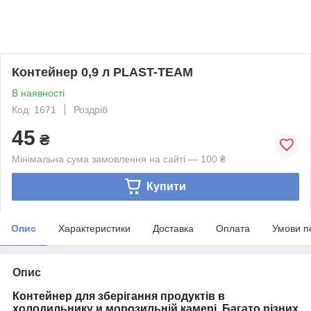
Контейнер 0,9 л PLAST-TEAM
В наявності
Код: 1671
Роздріб
45
₴
Мінімальна сума замовлення на сайті — 100 ₴
Купити
Опис
Характеристики
Доставка
Оплата
Умови п
Опис
Контейнер
для зберігання продуктів
в
холодильнику
и
морозильній камері.
Багато різних