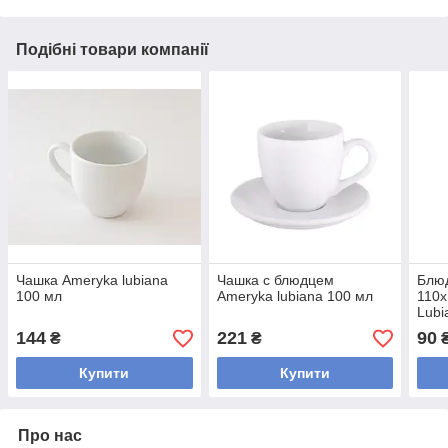
Подібні товари компанії
Чашка Ameryka lubiana
Чашка с блюдцем
Блюд
100 мл
Ameryka lubiana 100 мл
110
Lubi
144
221
90
₴
₴
Купити
Купити
Про нас